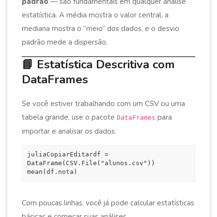
padrão
— são fundamentais em qualquer análise
estatística. A média mostra o valor central, a
mediana mostra o “meio” dos dados, e o desvio
padrão mede a dispersão.
📘 Estatística Descritiva com
DataFrames
Se você estiver trabalhando com um CSV ou uma
tabela grande, use o pacote
para
DataFrames
importar e analisar os dados.
juliaCopiarEditar
df = 
DataFrame(CSV.File("alunos.csv"))

Com poucas linhas, você já pode calcular estatísticas
básicas e começar suas análises.