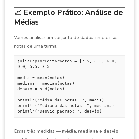
📈 Exemplo Prático: Análise de
Médias
Vamos analisar um conjunto de dados simples: as
notas de uma turma.
juliaCopiarEditar
notas = [7.5, 8.0, 6.0, 
9.0, 5.5, 8.5]

media = mean(notas)

mediana = median(notas)

desvio = std(notas)

println("Média das notas: ", media)

println("Mediana das notas: ", mediana)

Essas três medidas —
média
,
mediana
e
desvio