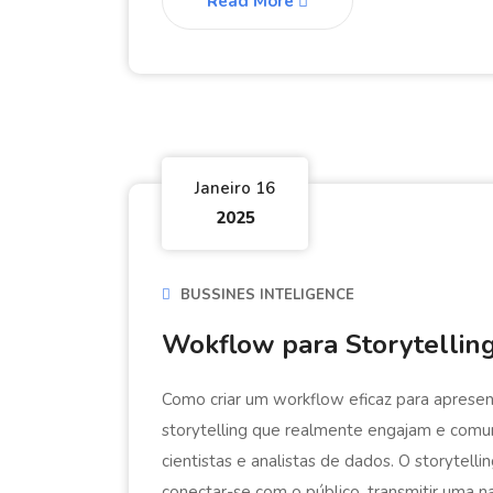
Read More
Janeiro 16
2025
BUSSINES INTELIGENCE
Wokflow para Storytellin
Como criar um workflow eficaz para apresen
storytelling que realmente engajam e comun
cientistas e analistas de dados. O storytell
conectar-se com o público, transmitir uma na