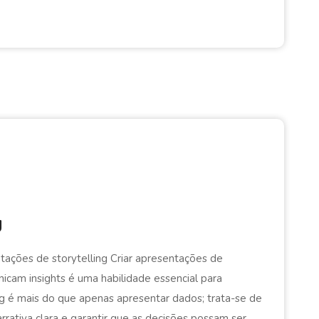
g
tações de storytelling Criar apresentações de
icam insights é uma habilidade essencial para
ing é mais do que apenas apresentar dados; trata-se de
rrativa clara e garantir que as decisões possam ser