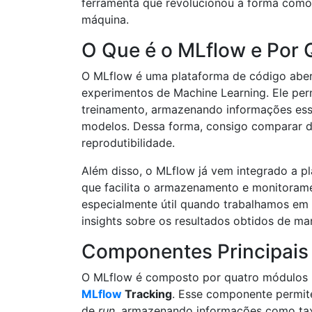
ferramenta que revolucionou a forma como
máquina.
O Que é o MLflow e Por Q
O MLflow é uma plataforma de código abert
experimentos de Machine Learning. Ele perm
treinamento, armazenando informações ess
modelos. Dessa forma, consigo comparar di
reprodutibilidade.
Além disso, o MLflow já vem integrado a p
que facilita o armazenamento e monitorame
especialmente útil quando trabalhamos em 
insights sobre os resultados obtidos de man
Componentes Principais
O MLflow é composto por quatro módulos p
MLflow
Tracking
. Esse componente permit
de
run
, armazenando informações como tax