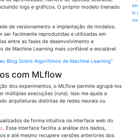
pe
ncluindo logs e gráficos. O próprio modelo treinado
bi
si
dade de versionamento e implantação de modelos.
 ser facilmente reproduzidas e utilizadas em
ias entre as fases de desenvolvimento e
o de Machine Learning mais confiável e escalável.
meu Blog Sobre Algoritimos de Machine Learning”
tos com MLflow
zação dos experimentos, o MLflow permite agrupá-los
r múltiplas execuções (
runs
). Isso me ajuda a
ndo arquiteturas distintas de redes neurais ou
alizados de forma intuitiva na interface web do
. Essa interface facilita a análise dos dados,
ui
icos e até mesmo recupere versões anteriores dos