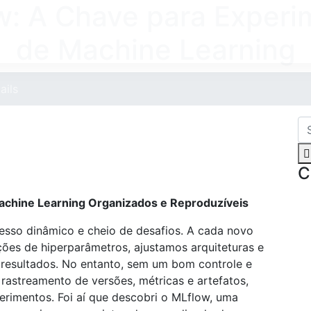
w: A Chave para Experi
INICIO
SERVIÇOS
de Machine Learning
ails
C
achine Learning Organizados e Reproduzíveis
esso dinâmico e cheio de desafios. A cada novo
ões de hiperparâmetros, ajustamos arquiteturas e
resultados. No entanto, sem um bom controle e
rastreamento de versões, métricas e artefatos,
perimentos. Foi aí que descobri o MLflow, uma