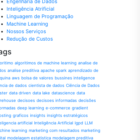
Engenharia de Dados
Inteligência Atrificial
Linguagem de Programação
Machine Learning
Nossos Serviços
Redução de Custos
ags
oritimo
algoritimos de machine learning
analise de
dos
analise preditiva
apache spark
aprendizado de
quina
aws
bolsa de valores
bussines inteligence
encia de dados
cientista de dados
Ciência de Dados
ster
data driven
data lake
datascience
data
rehouse
decisoes
decisoes informadas
decisões
formadas
deep learning
e-commerce
gradient
osting
graficos
insights
insights estratégicos
eligencia artificial
Inteligência Artificial
lgpd
LLM
chine learning
marketing com resultados
marketing
ital
modelagem estatistica
modelagem preditiva