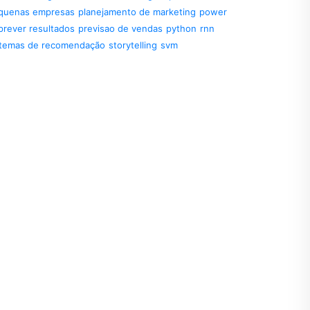
quenas empresas
planejamento de marketing
power
prever resultados
previsao de vendas
python
rnn
stemas de recomendação
storytelling
svm