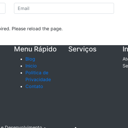
red. Please reload the page.
Menu Rápido
Serviços
I
Blog
At
Inicio
Se
Politica de
Privacidade
Contato
 e Desenvolvimento -