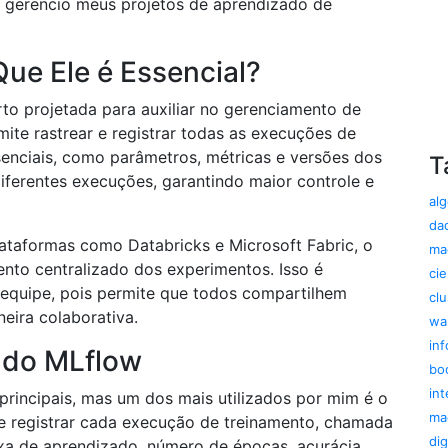
 gerencio meus projetos de aprendizado de
ue Ele é Essencial?
o projetada para auxiliar no gerenciamento de
ite rastrear e registrar todas as execuções de
enciais, como parâmetros, métricas e versões dos
T
ferentes execuções, garantindo maior controle e
alg
da
lataformas como Databricks e Microsoft Fabric, o
ma
nto centralizado dos experimentos. Isso é
ci
equipe, pois permite que todos compartilhem
clu
eira colaborativa.
wa
in
 do MLflow
bo
int
rincipais, mas um dos mais utilizados por mim é o
ma
e registrar cada execução de treinamento, chamada
dig
a de aprendizado, número de épocas, acurácia,