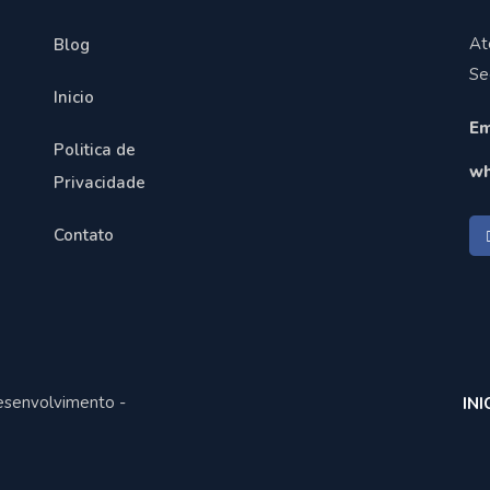
At
Blog
Se
Inicio
Em
Politica de
wh
Privacidade
Contato
esenvolvimento -
INI