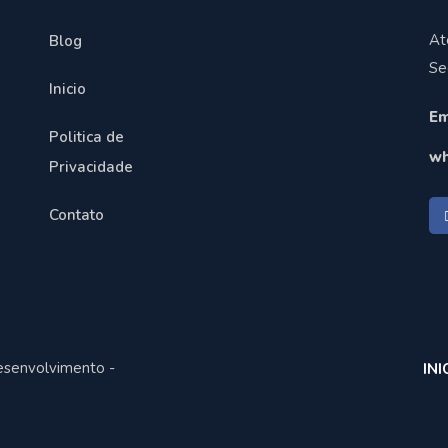
At
Blog
Se
Inicio
Em
Politica de
wh
Privacidade
Contato
esenvolvimento -
INI