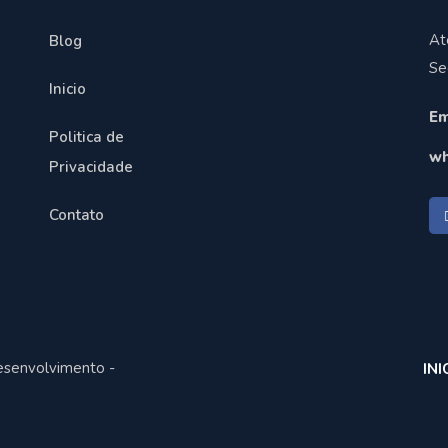
At
Blog
Se
Inicio
Em
Politica de
wh
Privacidade
Contato
esenvolvimento -
INI