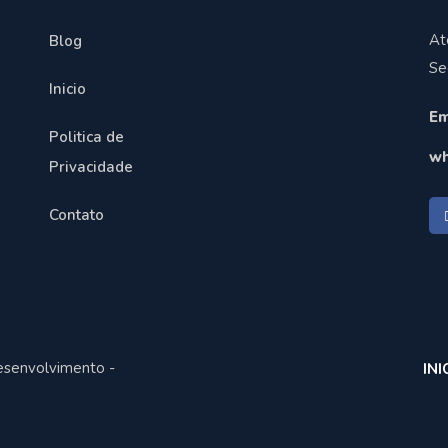
At
Blog
Se
Inicio
Em
Politica de
wh
Privacidade
Contato
esenvolvimento -
INI