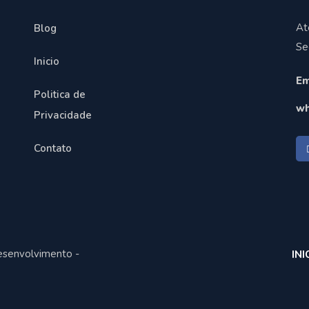
At
Blog
Se
Inicio
Em
Politica de
wh
Privacidade
Contato
esenvolvimento -
INI