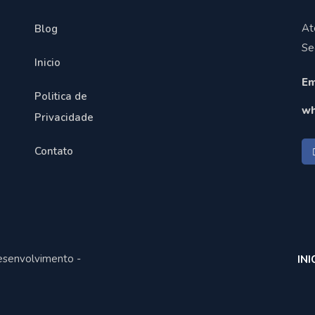
At
Blog
Se
Inicio
Em
Politica de
wh
Privacidade
Contato
esenvolvimento -
INI