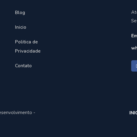
At
Blog
Se
Inicio
Em
Politica de
wh
Privacidade
Contato
esenvolvimento -
INI