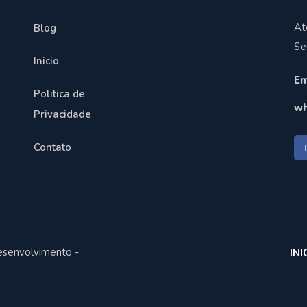
At
Blog
Se
Inicio
Em
Politica de
wh
Privacidade
Contato
esenvolvimento -
INI