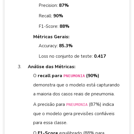
Precision:
87%
Recall:
90%
F1-Score:
88%
Métricas Gerais:
Accuracy:
85.3%
Loss no conjunto de teste:
0.417
Análise das Métricas:
O
recall para
(90%)
PNEUMONIA
demonstra que o modelo está capturando
a maioria dos casos reais de pneumonia.
A precisão para
(87%) indica
PNEUMONIA
que o modelo gera previsões confiáveis
para essa classe.
O
F1-Score
equilibrado (88% para