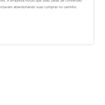
tes. A empresa notou que suas taxas de conversão
estavam abandonando suas compras no carrinho.