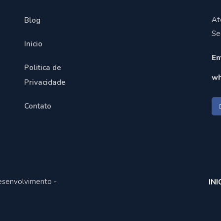
At
Blog
Se
Inicio
Em
Politica de
wh
Privacidade
Contato
esenvolvimento -
INI